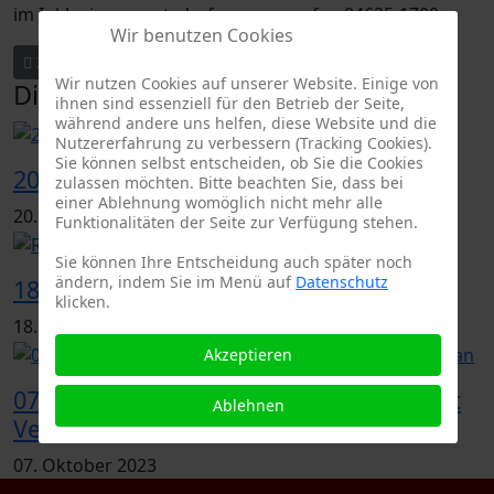
im Inklusionssport, darf gerne anrufen 04625-1700.
Wir benutzen Cookies
Vorheriger Beitrag: Inklusions- Tischtennis für Sportler mit n
Nächster Beitrag: Kreismeisterschaft Tischtennis Jg.
Zurück
Weiter
Wir nutzen Cookies auf unserer Website. Einige von
Dies könnte Sie auch interessieren:
ihnen sind essenziell für den Betrieb der Seite,
während andere uns helfen, diese Website und die
Nutzererfahrung zu verbessern (Tracking Cookies).
Sie können selbst entscheiden, ob Sie die Cookies
20.12.23: Weihnachts-Abschlusstraining
zulassen möchten. Bitte beachten Sie, dass bei
einer Ablehnung womöglich nicht mehr alle
20. Dezember 2023
Funktionalitäten der Seite zur Verfügung stehen.
Sie können Ihre Entscheidung auch später noch
ändern, indem Sie im Menü auf
Datenschutz
18.10.23: Rückenschule und Tischtennis
klicken.
18. Oktober 2023
Akzeptieren
07.10.23: Tischtennis Spezialtraining mit
Ablehnen
Veli Erdogan
07. Oktober 2023