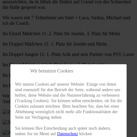
auszurichten, da in Jübek die Hallen auf Grund von der Schneelast
die Halle gesperrt war.
Wir waren mit 7 Teilnehmer am Start + Luca, Saskia, Michael und
ich als Coach.
Im Einzel Mädchen 11: 2. Platz für Jasmin, 3. Platz für Melia
Im Doppel Mädchen 11: 1. Platz für Jasmin und Melia
Im Doppel Jungen 11: 1. Platz Arik und sein Partner von PSV Lasse
Im Einzel Mädchen 13: 3. Platz Luna, 3. Platz Sophie
Wir benutzen Cookies
Im Doppel Mädchen 13: 2. Platz Luna und Sophie
Wir nutzen Cookies auf unserer Website. Einige von ihnen
Im Einzel Jungen 13: 3. Christian
sind essenziell für den Betrieb der Seite, während andere uns
helfen, diese Website und die Nutzererfahrung zu verbessern
Wir freuen uns auf die Bezirksmeisterschaften am 01.02.26 in
(Tracking Cookies). Sie können selbst entscheiden, ob Sie die
Süderbrarup
Cookies zulassen möchten. Bitte beachten Sie, dass bei einer
Ablehnung womöglich nicht mehr alle Funktionalitäten der
Seite zur Verfügung stehen.
Sie können Ihre Entscheidung auch später noch ändern,
indem Sie im Menü auf
Datenschutz
klicken.