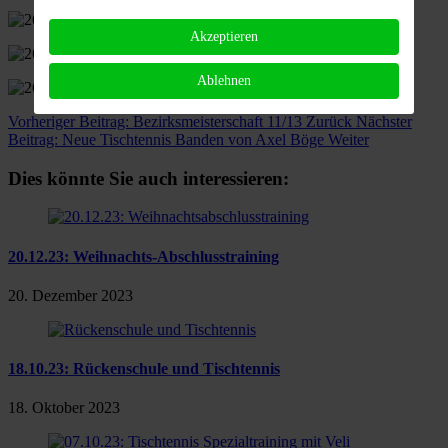
Akzeptieren
Ablehnen
Vorheriger Beitrag: Bezirksmeisterschaft 11/13
Zurück
Nächster
Beitrag: Neue Tischtennis Banden von Axel Böge
Weiter
Dies könnte Sie auch interessieren:
20.12.23: Weihnachts-Abschlusstraining
20. Dezember 2023
18.10.23: Rückenschule und Tischtennis
18. Oktober 2023