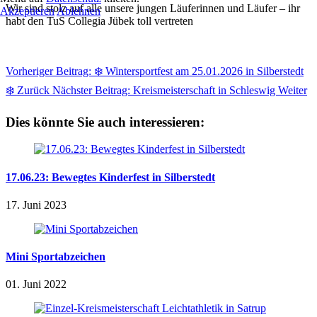
Wir sind stolz auf alle unsere jungen Läuferinnen und Läufer – ihr
Akzeptieren
Ablehnen
habt den TuS Collegia Jübek toll vertreten
Vorheriger Beitrag: ❄️ Wintersportfest am 25.01.2026 in Silberstedt
❄️
Zurück
Nächster Beitrag: Kreismeisterschaft in Schleswig
Weiter
Dies könnte Sie auch interessieren:
17.06.23: Bewegtes Kinderfest in Silberstedt
17. Juni 2023
Mini Sportabzeichen
01. Juni 2022