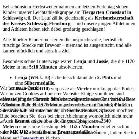
Bei schönstem Herbstwetter nahmen am letzten Ferientag sieben
Kinder unserer Leichtathletikgruppe am
Tiergarten-Crosslauf in
Schleswig
teil. Der Lauf zählte gleichzeitig als
Kreismeisterschaft
des Kreises Schleswig-Flensburg
– und unsere jungen Athletinnen
und Athleten haben sich dabei großartig geschlagen!
Alle Jübeker Kinder meisterten die anspruchsvolle, herbstlich
rutschige Strecke mit Bravour – niemand ist ausgerutscht, und alle
kamen glücklich und stolz ins Ziel.
Besonders schnell unterwegs waren
Lenja
und
Jossie
, die die
1170
Meter
in nur
5:18 Minuten
absolvierten.
Lenja (WK U10)
sicherte sich damit den
2. Platz
und
eine
Silbermedaille
,
Wir benutzen Cookies
Jossie (MK U10)
verpasste als
Vierter
nur knapp das Podest.
Wir nutzen Cookies auf unserer Website. Einige von ihnen sind
Unsere jüngste Starterin
Mia
überzeugte mit einer Zeit von
6:47
essenziell für den Betrieb der Seite, während andere uns helfen, diese
Minuten
über die 1170 Meter und erreichte damit den
3. Platz
in
Website und die Nutzererfahrung zu verbessern (Tracking Cookies).
der
WK U8
– Bronze bei der Kreismeisterschaft! 🥉
Sie können selbst entscheiden, ob Sie die Cookies zulassen möchten.
Bitte beachten Sie, dass bei einer Ablehnung womöglich nicht mehr
Auch
Bennet
zeigte über die längere Distanz von
2340
alle Funktionalitäten der Seite zur Verfügung stehen.
Metern
eine starke Leistung: Mit
11:25 Minuten
erlief er sich in
der
MK U12
ebenfalls eine
Bronzemedaille
. 🥉
Sie können Ihre Entscheidung auch später noch ändern, indem Sie im
Menü auf
Datenschutz
klicken.