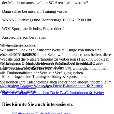
der Mädchenmannschaft der SG Arensharde werden?
Dann schau bei unserem Training vorbei!
WANN? Dienstags und Donnerstags 16:00 - 17:30 Uhr
WO? Sportplatz Schuby, Putjeredder 2
Ansprechperson bei Fragen:
Wir benutzen Cookies
Timon Sierks
Wir nutzen Cookies auf unserer Website. Einige von ihnen sind
essenziell für den Betrieb der Seite, während andere uns helfen, diese
Mobil: 015154885201
Website und die Nutzererfahrung zu verbessern (Tracking Cookies).
Mail:
Diese E-Mail-Adresse ist vor Spambots geschützt! Zur
Sie können selbst entscheiden, ob Sie die Cookies zulassen möchten.
Anzeige muss JavaScript eingeschaltet sein.
Bitte beachten Sie, dass bei einer Ablehnung womöglich nicht mehr
alle Funktionalitäten der Seite zur Verfügung stehen.
Mitzubringen sind Trainingskleidung & Sportschuhe.
Sie können Ihre Entscheidung auch später noch ändern, indem Sie im
Vorheriger Beitrag: Wir suchen Dich: E-Juniorinnen ⚽️
Zurück
Menü auf
Datenschutz
klicken.
Akzeptieren
Ablehnen
Nächster Beitrag: Wir suchen Dich: B-/C-Juniorinnen ⚽️
Weiter
Dies könnte Sie auch interessieren: