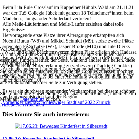
Beim Lila-Eule-Crosslauf im Kappelner Hüholz-Wald am 21.11.21
war der TuS Collegia Jübek mit ganzen 18 Teilnehmer*innen beim
Mädchen-, Jungs- oder Schülerlauf vertreten!
Alle Meile-Läuferinnen und Meile-Läufer erzielten dabei tolle
Ergebnisse:
Hervorragende erste Plätze ihrer Altersgruppe erkämpften sich
Noémi Burau (W8) und Mikkel Schmidt (M9), stolze zweite Plätze
erreichten Fé Schütze (W7), Jasper Brode (M10) und Jule Dierks
Wir benutzen Cookies
(W12) und einen beachtenswerten dritten Platz erliefen sich Hadassa
Wir nutzen Cookies auf unserer Website. Einige von ihnen sind
Burau (W6), Yannick Prato (M7), Jakob Lorenzen (M8) und Lucas
essenziell für den Betrieb der Seite, während andere uns helfen, diese
Dahlinger (M10).
Website und die Nutzererfahrung zu verbessern (Tracking Cookies).
Auch alle anderen Läufer und Läuferinnen haben ihr Bestes
Sie können selbst entscheiden, ob Sie die Cookies zulassen möchten.
gegeben, ihren Lauf super durchgezogen und erreichten gute Plätze
Bitte beachten Sie, dass bei einer Ablehnung womöglich nicht mehr
unter den ersten 10!
alle Funktionalitäten der Seite zur Verfügung stehen.
Es war ein durchweg spannender Wettkampftag bei diesem schönen
Sie können Ihre Entscheidung auch später noch ändern, indem Sie im
und gut organisierten Lauf der Region.
Menü auf
Datenschutz
klicken.
Vorheriger Beitrag: Schleswiger Stadtlauf 2022
Zurück
Akzeptieren
Ablehnen
Dies könnte Sie auch interessieren:
17.06.23: Bewegtes Kinderfest in Silberstedt