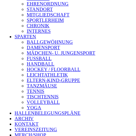
EHRENORDNUNG
STANDORT
MITGLIEDSCHAFT
SPORTLERHEIM
CHRONIK
INTERNES
SPARTEN
BALLGEWÖHNUNG
DAMENSPORT
MÄDCHEN- U. JUNGENSPORT
FUSSBALL
HANDBALL
HOCKEY / FLOORBALL
LEICHTATHLETIK
ELTERN-KIND-GRUPPE
TANZMÄUSE
TENNIS
TISCHTENNIS
VOLLEYBALL
YOGA
HALLENBELEGUNGSPLÄNE
ARCHIV
KONTAKT
VEREINSZEITUNG
MERCH/SHOP