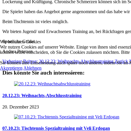
Lockerung und Kräftigung. Chronische Schmerzen können sich im Sch
Die Spieler haben das Angebot gerne angenommen und das habe wir wi
Beim Tischtennis ist vieles möglich.
Wir bieten Jugend/ und Erwachsenen Training an, bei Rückfragen ge
Sportliche Grüße
Wir benutzen Cookies
Wir nutzen Cookies auf unserer Website. Einige von ihnen sind essenzi
Andrea Petersen
können selbst entscheiden, ob Sie die Cookies zulassen möchten. Bitte
Vorheriger Beitrag: 20.12.23: Weihnachts-Abschlusstraining
Zurück
Sie können Ihre Entscheidung auch später noch ändern, indem Sie im
Akzeptieren
Ablehnen
Dies könnte Sie auch interessieren:
20.12.23: Weihnachts-Abschlusstraining
20. Dezember 2023
07.10.23: Tischtennis Spezialtraining mit Veli Erdogan