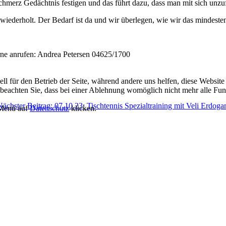
merz Gedächtnis festigen und das führt dazu, dass man mit sich unzuf
ederholt. Der Bedarf ist da und wir überlegen, wie wir das mindeste
rne anrufen: Andrea Petersen 04625/1700
ell für den Betrieb der Seite, während andere uns helfen, diese Websit
 beachten Sie, dass bei einer Ablehnung womöglich nicht mehr alle Funk
Nächster Beitrag: 07.10.23: Tischtennis Spezialtraining mit Veli Erdog
 Menü auf
Datenschutz
klicken.