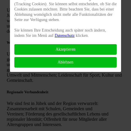
(Tracking Cookies). Sie können selbst entscheiden, ob Sie die
Cookies zulassen möchten. Bitte beachten Sie, dass bei einer
Unsere Jugend ist die Zukunft des Vereins: Alle Kinder und
Ablehnung womöglich nicht mehr alle Funktionalitäten der
Jugendlichen finden bei uns eine sportliche Heimat, egal
Seite zur Verfügung stehen.
welche Sportart sie wählen. Werte wie Disziplin, Teamgeist
und Verantwortung werden vermittelt. Kooperation zwischen
Sie können Ihre Entscheidung auch später noch ändern,
den Abteilungen stärkt Zusammenhalt und Vielfalt.
indem Sie im Menü auf
Datenschutz
klicken.
Werte & Verhalten
Akzeptieren
Unser Handeln basiert auf klaren Grundwerten: Respekt
gegenüber Mitgliedern, Mitspielern, Trainern, Übungsleitern
Ablehnen
und Gegnern; Fairness in allen sportlichen und
gemeinschaftlichen Aktivitäten; Verantwortung für Verein,
Umwelt und Mitmenschen; Leidenschaft für Sport, Kultur und
Gemeinschaft.
Regionale Verbundenheit
Wir sind fest in Jübek und der Region verwurzelt:
Zusammenarbeit mit Schulen, Gemeinden und
Vereinen; Förderung des gesellschaftlichen Lebens und
regionaler Identität; Offenheit für neue Mitglieder aller
Altersgruppen und Interessen.