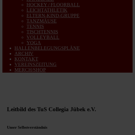
HOCKEY / FLOORBALL
LEICHTATHLETIK
ELTERN-KIND-GRUPPE
TANZMÄUSE
TENNIS
TISCHTENNIS
VOLLEYBALL
YOGA
HALLENBELEGUNGSPLÄNE
ARCHIV
KONTAKT
VEREINSZEITUNG
MERCH/SHOP
Leitbild des TuS Collegia Jübek e.V.
Unser Selbstverständnis