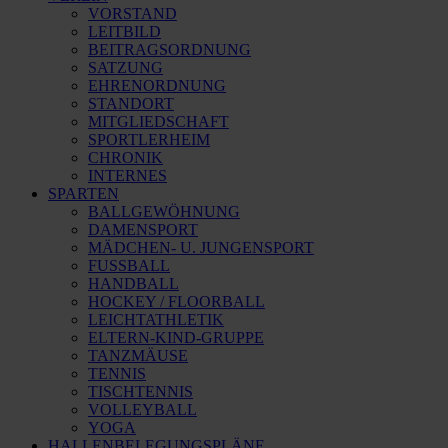
VORSTAND
LEITBILD
BEITRAGSORDNUNG
SATZUNG
EHRENORDNUNG
STANDORT
MITGLIEDSCHAFT
SPORTLERHEIM
CHRONIK
INTERNES
SPARTEN
BALLGEWÖHNUNG
DAMENSPORT
MÄDCHEN- U. JUNGENSPORT
FUSSBALL
HANDBALL
HOCKEY / FLOORBALL
LEICHTATHLETIK
ELTERN-KIND-GRUPPE
TANZMÄUSE
TENNIS
TISCHTENNIS
VOLLEYBALL
YOGA
HALLENBELEGUNGSPLÄNE